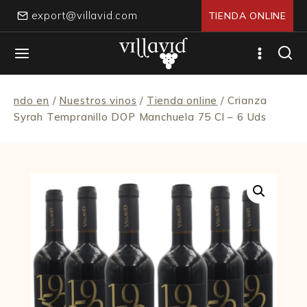
Skip
export@villavid.com
TIENDA ONLINE
to
content
ndo en
/
Nuestros vinos
/
Tienda online
/
Crianza
Syrah Tempranillo DOP Manchuela 75 Cl – 6 Uds