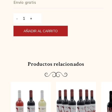
Envío gratis
Crianza
Syrah
Tempranillo
Alternative:
AÑADIR AL CARRITO
DOP
Manchuela
75
Cl
-
Productos relacionados
6
Uds
cantidad