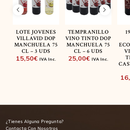
LOTE JOVENES
TEMPRANILLO
1
VILLAVID DOP
VINO TINTO DOP
MANCHUELA 75
MANCHUELA 75
ECO
CL – 3 UDS
CL – 6 UDS
V
T
15,50
€
25,00
€
IVA Inc.
IVA Inc.
CAS
16
¿Tienes Alguna Pregunta?
Contacta Con Nosotros