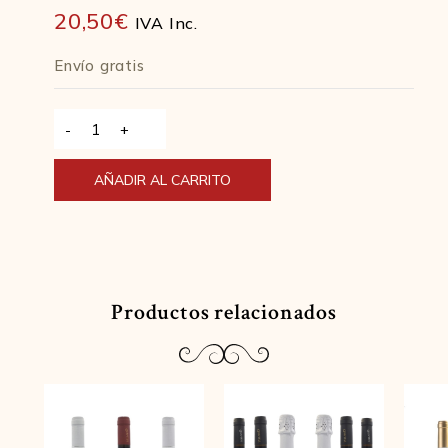
20,50
€
IVA Inc.
Envío gratis
Golden
Bubbles
Espumoso
Alternative:
AÑADIR AL CARRITO
Verdejo,
IGP
Vino
De
La
Productos relacionados
Tierra
De
Castilla
75
Cl
-