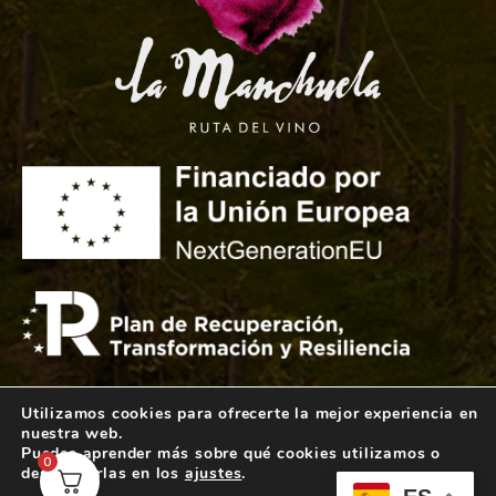
Utilizamos cookies para ofrecerte la mejor experiencia en
© 2026 Bodegas Villavid - Todos los Derechos
nuestra web.
Puedes aprender más sobre qué cookies utilizamos o
Reservados.
0
desactivarlas en los
ajustes
.