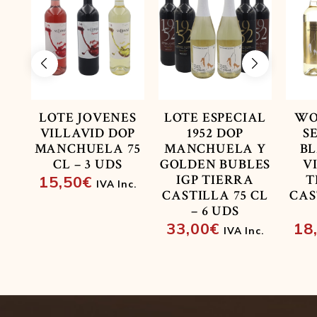
3
Uds
cantidad
LOTE JOVENES
LOTE ESPECIAL
WO
VILLAVID DOP
1952 DOP
S
MANCHUELA 75
MANCHUELA Y
BL
CL – 3 UDS
GOLDEN BUBLES
V
IGP TIERRA
T
15,50
€
IVA Inc.
CASTILLA 75 CL
CAS
– 6 UDS
33,00
€
18
IVA Inc.