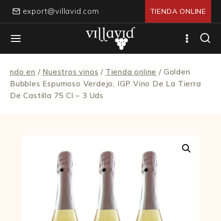
Skip
export@villavid.com
TIENDA ONLINE
to
content
ndo en
/
Nuestros vinos
/
Tienda online
/
Golden
Bubbles Espumoso Verdejo, IGP Vino De La Tierra
De Castilla 75 Cl – 3 Uds